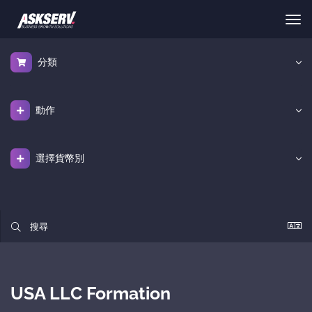
切
換
導
分類
覽
動作
選擇貨幣別
USA LLC Formation