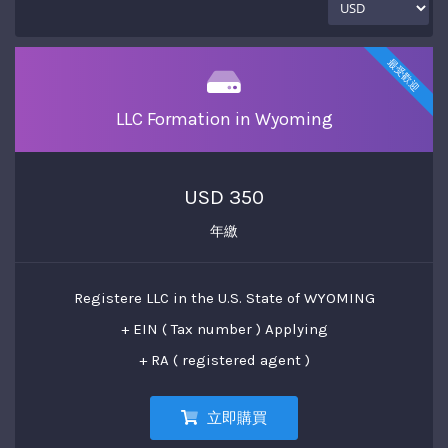
最受歡迎
LLC Formation in Wyoming
USD 350
年繳
Registere LLC in the U.S. State of WYOMING
+ EIN ( Tax number ) Applying
+ RA ( registered agent )
立即購買