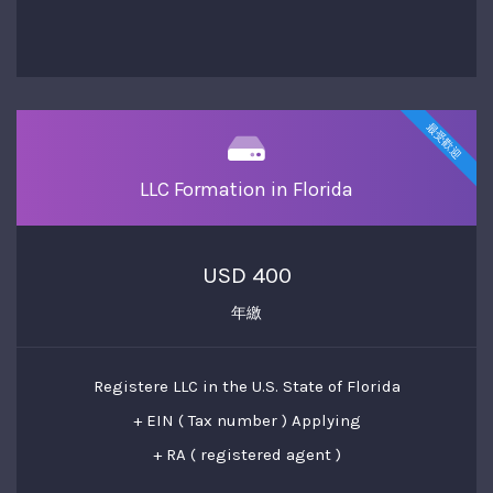
最受歡迎
LLC Formation in Florida
USD 400
年繳
Registere LLC in the U.S. State of Florida
+ EIN ( Tax number ) Applying
+ RA ( registered agent )