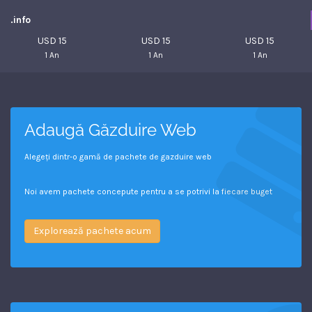
.info
USD 15
USD 15
USD 15
1 An
1 An
1 An
Adaugă Găzduire Web
Alegeți dintr-o gamă de pachete de gazduire web
Noi avem pachete concepute pentru a se potrivi la fiecare buget
Explorează pachete acum