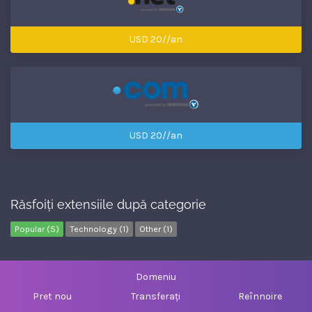
USD 20//an
USD 20//an
Răsfoiți extensiile după categorie
Popular (5)
Technology (1)
Other (1)
Domeniu
Pret nou
Transferați
Reînnoire