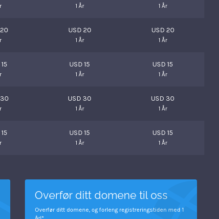
r
1 År
1 År
 20
USD 20
USD 20
r
1 År
1 År
 15
USD 15
USD 15
r
1 År
1 År
 30
USD 30
USD 30
r
1 År
1 År
 15
USD 15
USD 15
r
1 År
1 År
Overfør ditt domene til oss
Overfør ditt domene, og forleng registreringstiden med 1
år!*