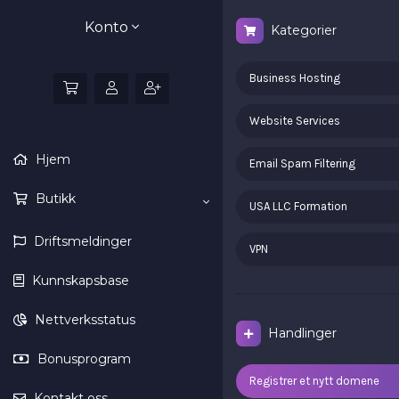
Konto
Kategorier
Business Hosting
Website Services
Hjem
Email Spam Filtering
Butikk
USA LLC Formation
Driftsmeldinger
VPN
Kunnskapsbase
Nettverksstatus
Handlinger
Bonusprogram
Registrer et nytt domene
Kontakt oss