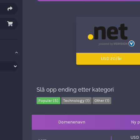
USD 20/år
Slå opp ending etter kategori
Popular (5)
Technology (1)
Other (1)
Domenenavn
Ny p
USD