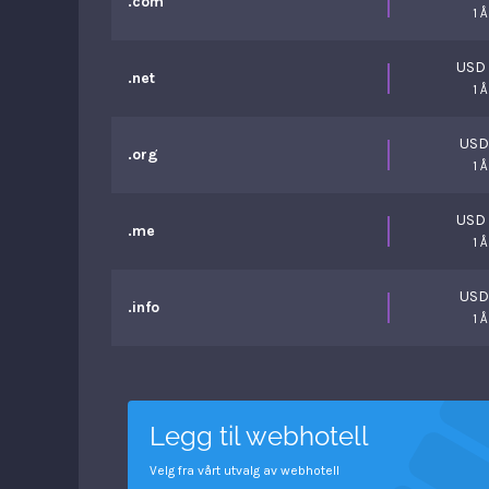
.com
1 Å
USD
.net
1 Å
USD
.org
1 Å
USD
.me
1 Å
USD
.info
1 Å
Legg til webhotell
Velg fra vårt utvalg av webhotell