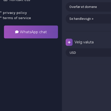
Overfør et domene
*
privacy policy
*
terms of service
Se handlevogn »
WhatsApp chat
Velg valuta